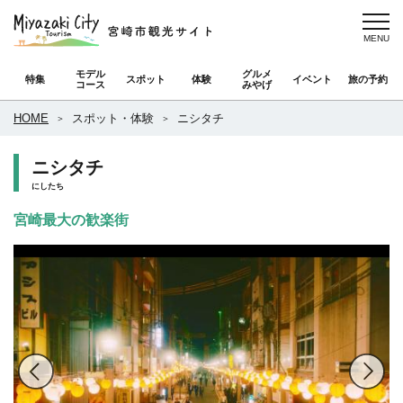
モデル
グルメ
特集
スポット
体験
イベント
旅の予約
コース
みやげ
HOME
スポット・体験
ニシタチ
ニシタチ
にしたち
宮崎最大の歓楽街