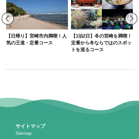
神
【日帰り】宮崎市内満喫！人
【1泊2日】冬の宮崎を満喫！
気の王道・定番コース
定番から冬ならではのスポッ
ー
トを巡るコース
サイトマップ