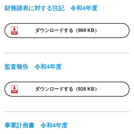
財務諸表に対する注記 令和4年度
ダウンロードする（969 KB）
監査報告 令和4年度
ダウンロードする（926 KB）
事業計画書 令和4年度