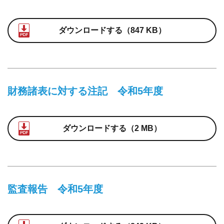
ダウンロードする（847 KB）
財務諸表に対する注記 令和5年度
ダウンロードする（2 MB）
監査報告 令和5年度