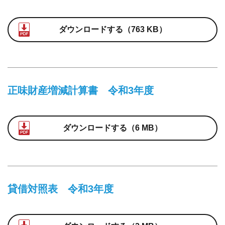
ダウンロードする（763 KB）
正味財産増減計算書 令和3年度
ダウンロードする（6 MB）
貸借対照表 令和3年度