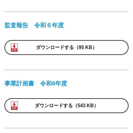
監査報告 令和６年度
ダウンロードする（95 KB）
事業計画書 令和6年度
ダウンロードする（543 KB）