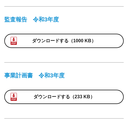
監査報告 令和3年度
ダウンロードする（1000 KB）
事業計画書 令和3年度
ダウンロードする（233 KB）