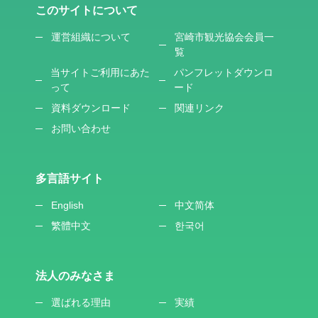
このサイトについて
運営組織について
宮崎市観光協会会員一
覧
当サイトご利用にあた
パンフレットダウンロ
って
ード
資料ダウンロード
関連リンク
お問い合わせ
多言語サイト
English
中文简体
繁體中文
한국어
法人のみなさま
選ばれる理由
実績