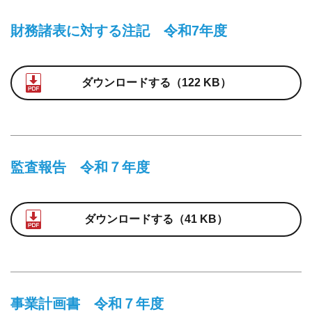
財務諸表に対する注記 令和7年度
ダウンロードする（122 KB）
監査報告 令和７年度
ダウンロードする（41 KB）
事業計画書 令和７年度