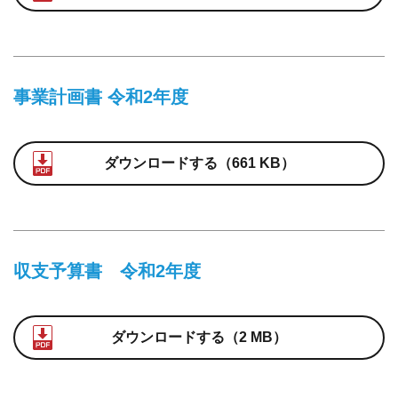
事業計画書 令和2年度
ダウンロードする（661 KB）
収支予算書 令和2年度
ダウンロードする（2 MB）