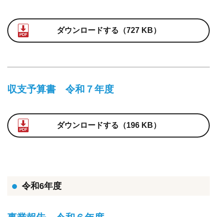
ダウンロードする（727 KB）
収支予算書 令和７年度
ダウンロードする（196 KB）
令和6年度