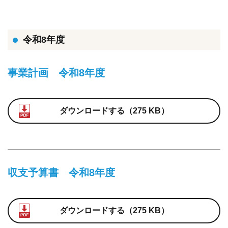
令和8年度
事業計画 令和8年度
ダウンロードする（275 KB）
収支予算書 令和8年度
ダウンロードする（275 KB）