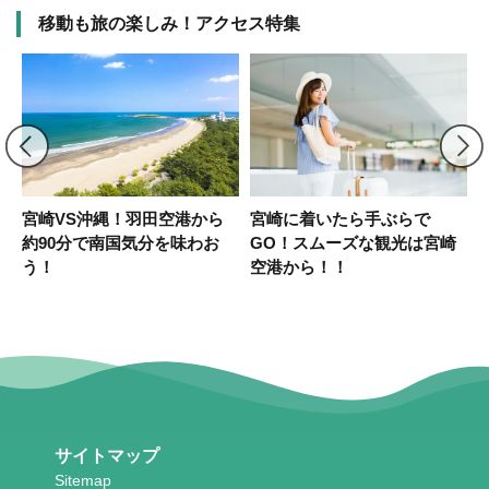
移動も旅の楽しみ！アクセス特集
ー
宮崎VS沖縄！羽田空港から
宮崎に着いたら手ぶらで
こ
約90分で南国気分を味わお
GO！スムーズな観光は宮崎
う！
空港から！！
サイトマップ