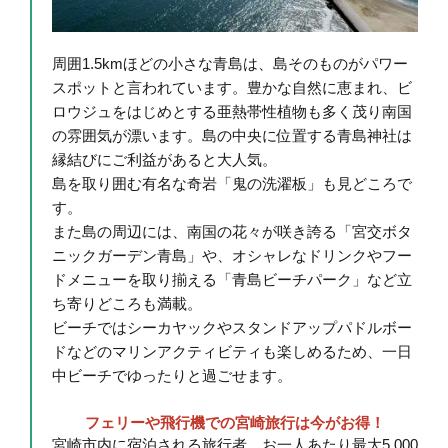
周囲1.5kmほどの小さな青島は、島そのものがパワー
スポットと言われています。豊かな自然に恵まれ、ビ
ロウジュをはじめとする亜熱帯性植物も多く茂り南国
の雰囲気が漂います。島の中央に位置する青島神社は
縁結びにご利益があると大人気。
島を取り囲む有名な奇岩「鬼の洗濯板」も見どころで
す。
また島の周辺には、南国の花々が咲き誇る「宮交ボタ
ニックガーデン青島」や、オシャレなドリンクやフー
ドメニューを取り揃える「青島ビーチパーク」など立
ち寄りどころも満載。
ビーチではシーカヤックやスタンドアップパドルボー
ドなどのマリンアクティビティも楽しめるため、一日
中ビーチでゆったりと過ごせます。
フェリーや飛行機での宮崎旅行は今がお得！
宮崎市内に宿泊される旅行者、お一人あたり最大5,000