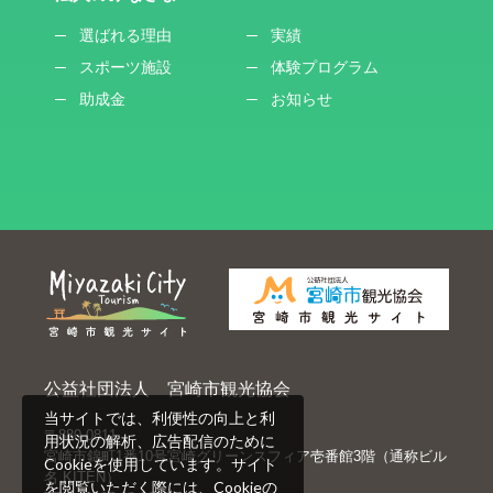
選ばれる理由
実績
スポーツ施設
体験プログラム
助成金
お知らせ
公益社団法人 宮崎市観光協会
当サイトでは、利便性の向上と利
〒880-0811
用状況の解析、広告配信のために
宮崎市錦町1番10号宮崎グリーンスフィア壱番館3階（通称ビル
Cookieを使用しています。サイト
名 KITEN）
を閲覧いただく際には、Cookieの