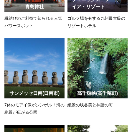
青島神社
イア・リゾート
縁結びのご利益で知られる人気
ゴルフ場を有する九州最大級の
パワースポット
リゾートホテル
サンメッセ日南(日南市)
高千穂峡(高千穂町)
7体のモアイ像がシンボル！海の
絶景の峡谷美と神話の町
絶景が広がる公園