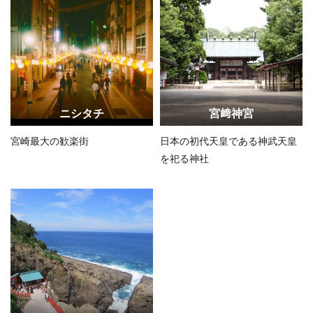
ニシタチ
宮﨑神宮
宮崎最大の歓楽街
日本の初代天皇である神武天皇
を祀る神社