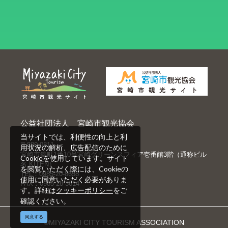
公益社団法人 宮崎市観光協会
当サイトでは、利便性の向上と利
〒880-0811
用状況の解析、広告配信のために
宮崎市錦町1番10号宮崎グリーンスフィア壱番館3階（通称ビル
Cookieを使用しています。サイト
名 KITEN）
を閲覧いただく際には、Cookieの
TEL：0985-20-8658
使用に同意いただく必要がありま
FAX：0985-28-3614
す。詳細は
クッキーポリシー
をご
確認ください。
同意する
©MIYAZAKI CITY TOURISM ASSOCIATION