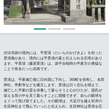
沙汰寺跡の境内には、平景清（たいらのかげきよ）を祀った
景清廟があり、境内には平景清の墓と伝えられる石塔があり
ます。平景清（藤原景清）は、源平合戦時の平家方の勇猛な
ことで有名だった武将です。
景清は、平家滅亡後に日向国に下向し、300町を領有し、名田
神社、帝釈寺などを建立します。景清は日々念仏を唱えて、
滅亡した平家の霊を供養して暮らそうと心がけたが、源氏が
栄える世の中を見て暮らすことに我慢できず、自らの眼球を
えぐって投げ捨てました。その眼球は、大淀川を越え対岸の
生目神社まで飛んでいったと伝えられ、生目神社は景清を応