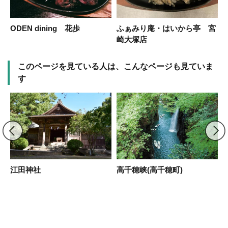
台
ODEN dining 花歩
ふぁみり庵・はいから亭 宮
崎大塚店
このページを見ている人は、こんなページも見ていま
す
江田神社
高千穂峡(高千穂町)