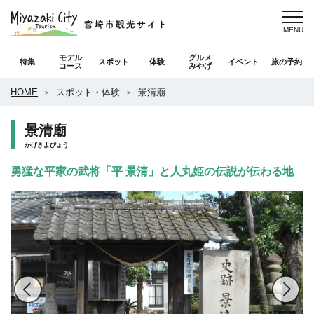
モデル
グルメ
特集
スポット
体験
イベント
旅の予約
コース
みやげ
HOME
スポット・体験
景清廟
景清廟
かげきよびょう
勇猛な平家の武将「平 景清」と人丸姫の伝説が伝わる地