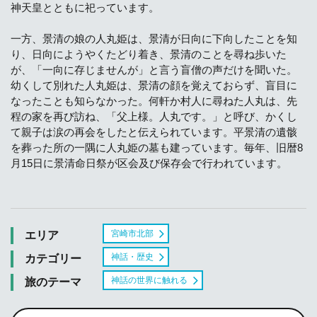
神天皇とともに祀っています。
一方、景清の娘の人丸姫は、景清が日向に下向したことを知
り、日向にようやくたどり着き、景清のことを尋ね歩いた
が、「一向に存じませんが」と言う盲僧の声だけを聞いた。
幼くして別れた人丸姫は、景清の顔を覚えておらず、盲目に
なったことも知らなかった。何軒か村人に尋ねた人丸は、先
程の家を再び訪ね、「父上様。人丸です。」と呼び、かくし
て親子は涙の再会をしたと伝えられています。平景清の遺骸
を葬った所の一隅に人丸姫の墓も建っています。毎年、旧暦8
月15日に景清命日祭が区会及び保存会で行われています。
宮崎市北部
エリア
神話・歴史
カテゴリー
神話の世界に触れる
旅のテーマ