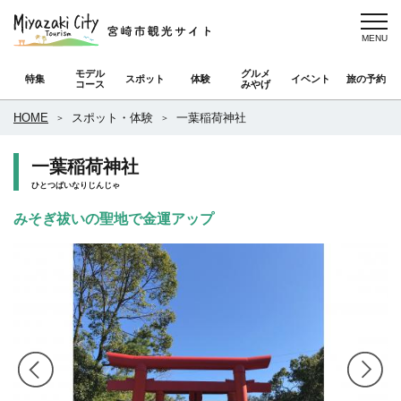
モデル
グルメ
特集
スポット
体験
イベント
旅の予約
コース
みやげ
HOME
スポット・体験
一葉稲荷神社
一葉稲荷神社
ひとつばいなりじんじゃ
みそぎ祓いの聖地で金運アップ