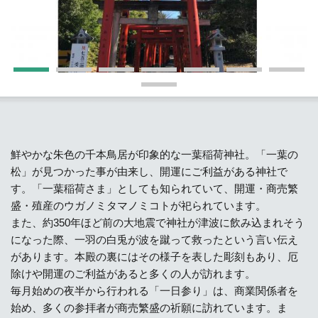
鮮やかな朱色の千本鳥居が印象的な一葉稲荷神社。「一葉の
松」が見つかった事が由来し、開運にご利益がある神社で
す。「一葉稲荷さま」としても知られていて、開運・商売繁
盛・殖産のウガノミタマノミコトが祀られています。
また、約350年ほど前の大地震で神社が津波に飲み込まれそう
になった際、一羽の白兎が波を蹴って救ったという言い伝え
があります。本殿の裏にはその様子を表した彫刻もあり、厄
除けや開運のご利益があると多くの人が訪れます。
毎月始めの夜半から行われる「一日参り」は、商業関係者を
始め、多くの参拝者が商売繁盛の祈願に訪れています。ま