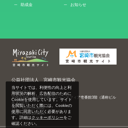
助成金
お知らせ
公益社団法人 宮崎市観光協会
当サイトでは、利便性の向上と利
〒880-0811
用状況の解析、広告配信のために
宮崎市錦町1番10号宮崎グリーンスフィア壱番館3階（通称ビル
Cookieを使用しています。サイト
名 KITEN）
を閲覧いただく際には、Cookieの
TEL：0985-20-8658
使用に同意いただく必要がありま
FAX：0985-28-3614
す。詳細は
クッキーポリシー
をご
確認ください。