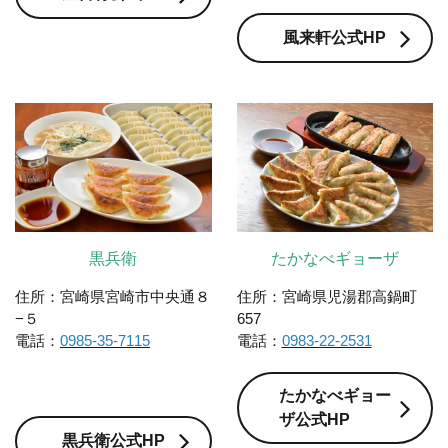
風来軒公式HP
黒兵衛
たかなべギョーザ
住所：宮崎県宮崎市中央通８
住所：宮崎県児湯郡高鍋町
−５
657
電話：
0985-35-7115
電話：
0983-22-2531
たかなべギョー
ザ公式HP
黒兵衛公式HP