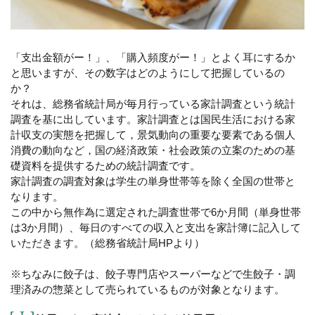
「支出金額がー！」、「購入頻度がー！」とよく耳にするか
と思いますが、その数字はどのようにして把握しているの
か？
それは、総務省統計局が毎月行っている家計調査という統計
調査を基に出しています。家計調査とは国民生活における家
計収支の実態を把握して，景気動向の重要な要素である個人
消費の動向など，国の経済政策・社会政策の立案のための基
礎資料を提供するための統計調査です。
家計調査の調査対象は学生の単身世帯等を除く全国の世帯と
なります。
この中から無作為に選定された調査世帯で6か月間（単身世帯
は3か月間）、毎日のすべての収入と支出を家計簿に記入して
いただきます。（総務省統計局HPより）
※ちなみに餃子は、餃子専門店やスーパーなどで生餃子・調
理済みの惣菜として売られているものが対象となります。