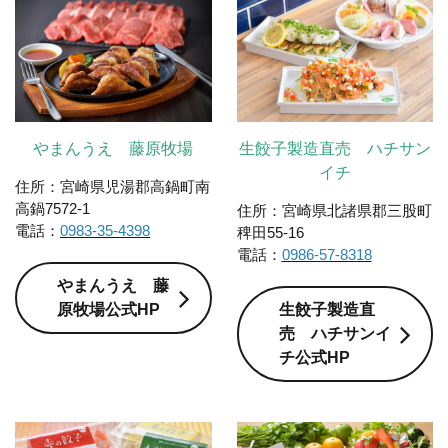
やまんうえ 藤原牧場
生餃子製造直売 ハチサン
イチ
住所：宮崎県児湯郡高鍋町南
高鍋7572-1
住所：宮崎県北諸県郡三股町
電話：
0983-35-4398
稗田55-16
電話：
0986-57-8318
やまんうえ 藤
原牧場公式HP
生餃子製造直
売 ハチサンイ
チ公式HP