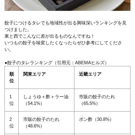
餃子につけるタレでも地域性が出る興味深いランキングを見
つけました。
東と西でこんなに差が出るものなんですね！
いつもの餃子を味変したくなったらぜひ参考にしてくださ
い。
●餃子のタレランキング（引用元：ABEMAヒルズ）
順
関東エリア
近畿エリア
位
1
しょうゆ＋酢＋ラー油
市販の餃子のたれ
位
（54.1%）
（65.5%）
2
市販の餃子のたれ
ポン酢（30.8%）
位
（48.6%）