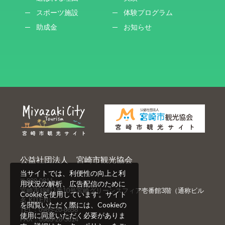
スポーツ施設
体験プログラム
助成金
お知らせ
公益社団法人 宮崎市観光協会
当サイトでは、利便性の向上と利
〒880-0811
用状況の解析、広告配信のために
宮崎市錦町1番10号宮崎グリーンスフィア壱番館3階（通称ビル
Cookieを使用しています。サイト
名 KITEN）
を閲覧いただく際には、Cookieの
TEL：0985-20-8658
使用に同意いただく必要がありま
FAX：0985-28-3614