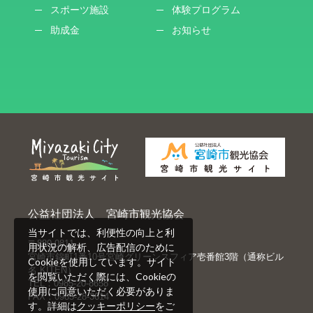
スポーツ施設
体験プログラム
助成金
お知らせ
公益社団法人 宮崎市観光協会
当サイトでは、利便性の向上と利
〒880-0811
用状況の解析、広告配信のために
宮崎市錦町1番10号宮崎グリーンスフィア壱番館3階（通称ビル
Cookieを使用しています。サイト
名 KITEN）
を閲覧いただく際には、Cookieの
TEL：0985-20-8658
使用に同意いただく必要がありま
FAX：0985-28-3614
す。詳細は
クッキーポリシー
をご