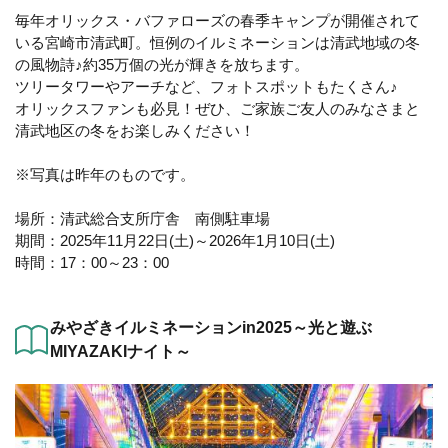
毎年オリックス・バファローズの春季キャンプが開催されて
いる宮崎市清武町。恒例のイルミネーションは清武地域の冬
の風物詩♪約35万個の光が輝きを放ちます。
ツリータワーやアーチなど、フォトスポットもたくさん♪
オリックスファンも必見！ぜひ、ご家族ご友人のみなさまと
清武地区の冬をお楽しみください！
※写真は昨年のものです。
場所：清武総合支所庁舎 南側駐車場
期間：2025年11月22日(土)～2026年1月10日(土)
時間：17：00～23：00
みやざきイルミネーションin2025～光と遊ぶ
MIYAZAKIナイト～