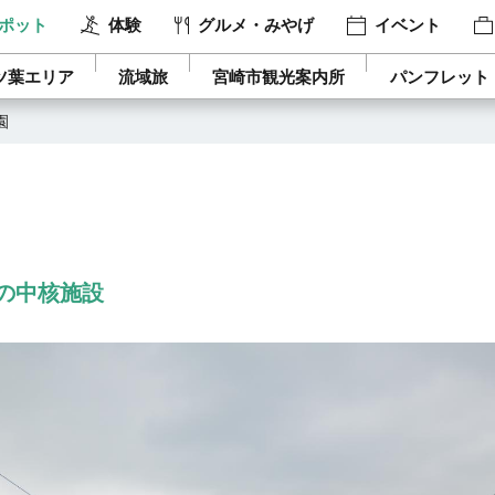
ポット
体験
グルメ・みやげ
イベント
ツ葉エリア
流域旅
宮崎市観光案内所
パンフレット
園
の中核施設