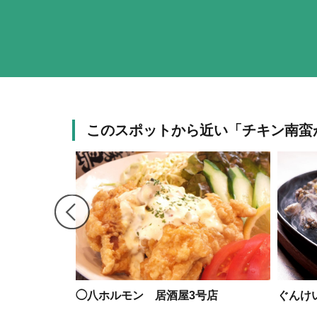
このスポットから近い「チキン南蛮
◯八ホルモン 居酒屋3号店
ぐんけ