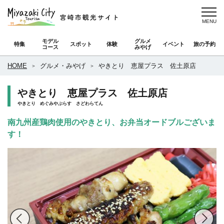
モデル
グルメ
特集
スポット
体験
イベント
旅の予約
コース
みやげ
HOME
グルメ・みやげ
やきとり 恵屋プラス 佐土原店
やきとり 恵屋プラス 佐土原店
やきとり めぐみやぷらす さどわらてん
南九州産鶏肉使用のやきとり、お弁当オードブルございま
す！