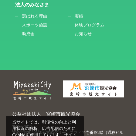
法人のみなさま
選ばれる理由
実績
スポーツ施設
体験プログラム
助成金
お知らせ
公益社団法人 宮崎市観光協会
当サイトでは、利便性の向上と利
〒880-0811
用状況の解析、広告配信のために
宮崎市錦町1番10号宮崎グリーンスフィア壱番館3階（通称ビル
Cookieを使用しています。サイト