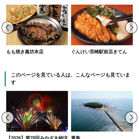
台
もも焼き嵐坊本店
ぐんけい宮崎駅前店きてん
このページを見ている人は、こんなページも見ていま
す
！
【2026】第78回みやざき納涼
青島