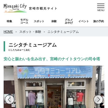
モデル
グルメ
特集
スポット
体験
イベント
旅の予約
コース
みやげ
HOME
スポット・体験
ニシタチミュージアム
ニシタチミュージアム
にしたちみゅーじあむ
安心と賑わいを生み出す、宮崎のナイトタウンの司令塔