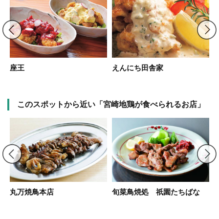
座王
えんにち田舎家
このスポットから近い「宮崎地鶏が食べられるお店」
宮
丸万焼鳥本店
旬菜鳥焼処 祇園たちばな