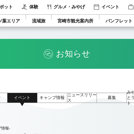
ポット
体験
グルメ・みやげ
イベント
ツ葉エリア
流域旅
宮崎市観光案内所
パンフレット
お知らせ
み
ニュースリリー
せ
イベント
キャンプ情報
募集
と
ス
ト
プ情報-