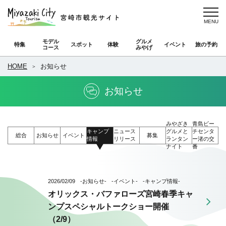
モデル
グルメ
特集
スポット
体験
イベント
旅の予約
コース
みやげ
HOME
お知らせ
お知らせ
みやざき
青島ビー
キャンプ
ニュース
グルメと
チセンタ
総合
お知らせ
イベント
募集
情報
リリース
ランタン
ー渚の交
ナイト
番
2026/02/09
-お知らせ-
-イベント-
-キャンプ情報-
オリックス・バファローズ宮崎春季キャ
ンプスペシャルトークショー開催
（2/9）