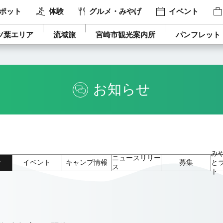
ポット
体験
グルメ・みやげ
イベント
ツ葉エリア
流域旅
宮崎市観光案内所
パンフレット
お知らせ
み
ニュースリリー
せ
イベント
キャンプ情報
募集
と
ス
ト