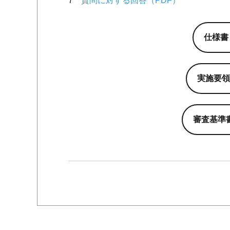
7
質問に対する回答（PDF）
仕様書（
実施要領
審査基準書