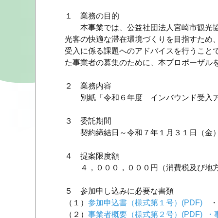
１ 業務の目的
本事業では、公益社団法人宮崎市観光協
光客の快適な滞在環境づくりを目指すため
受入に係る課題へのアドバイスを行うこと
た事業者の募集のために、本プロポーザル
２ 業務内容
別紙「令和６年度 インバウンド受入ア
３ 委託期間
契約締結日～令和７年１月３１日（金
４ 提案限度額
４，０００，０００円（消費税及び地方
５ 参加申し込みに必要な書類
（１）
参加申込書（様式第１号）(PDF)
・
（２）
事業者概要（様式第２号）(PDF)
・