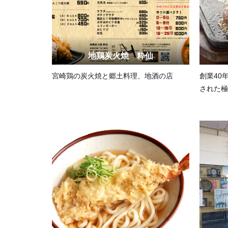
地鶏炭火焼 粋仙
宮崎鶏の炭火焼と郷土料理、地酒の店
創業40
された極