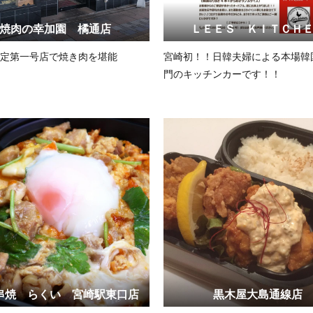
焼肉の幸加園 橘通店
ＬＥＥＳ ＫＩＴＣＨ
定第一号店で焼き肉を堪能
宮崎初！！日韓夫婦による本場韓
門のキッチンカーです！！
串焼 らくい 宮崎駅東口店
黒木屋大島通線店