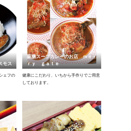
薬膳スープカレーのお店 ｍｅｒ
スモス
ｒｙ ｇａｔｅ
シェフの
健康にこだわり、いちから手作りでご用意
しております。