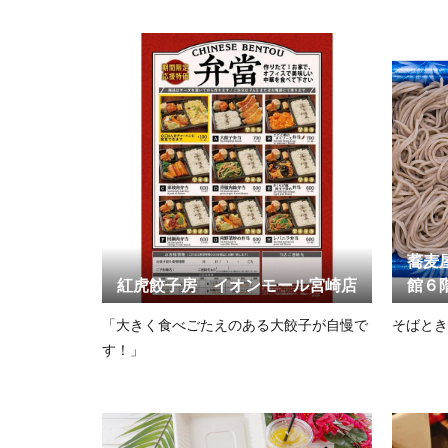
蕎麦
紅虎餃子房 イオンモール宮崎店
館６
「大きく食べごたえのある大餃子が自慢で
そばとき
す！」