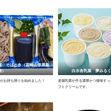
屋 そばとき（宮崎山形屋新
階）
白水舎乳業 夢みる
がお持ち帰りを始めました！
老舗乳業が作る濃厚かつ後味すっ
フトクリームです。