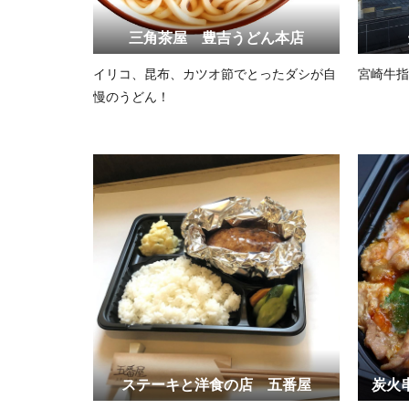
三角茶屋 豊吉うどん本店
イリコ、昆布、カツオ節でとったダシが自
宮崎牛指
慢のうどん！
ステーキと洋食の店 五番屋
炭火