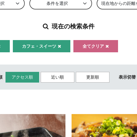
選択
条件を選択
現在地からの距離
現在の検索条件
カフェ・スイーツ
全てクリア
順
アクセス順
近い順
更新順
表示切替