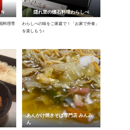
ＥＮ
隠れ里の懐石料理わらしべ
国料理専
わらしべの味をご家庭で！「お家で外食」
を楽しもう♪
あんかけ焼きそば専門店 みんみ
ん