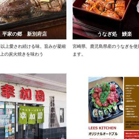
平家の郷 新別府店
うなぎ処 鰻楽
年以上愛され続ける味。旨みが凝縮
宮崎県、鹿児島県産のうなぎを使
上の炭火焼きを味わう
ます。