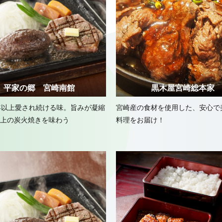
平家の郷 宮崎南館
黒木屋宮崎総本家
年以上愛され続ける味。旨みが凝縮
宮崎産の食材を使用した、安心で
上の炭火焼きを味わう
料理をお届け！