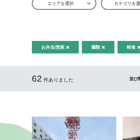
エリアを選択
カテゴリを
お弁当/惣菜
麺類
軽食
62
並び
件ありました