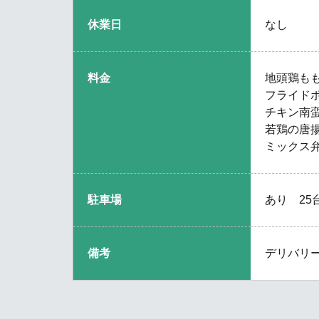
休業日
なし
料金
地頭鶏もも
フライドポ
チキン南蛮
若鶏の唐揚
ミックス弁
駐車場
あり 25
備考
デリバリ