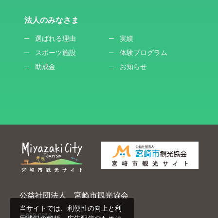
法人のみなさま
選ばれる理由
実績
スポーツ施設
体験プログラム
助成金
お知らせ
公益社団法人 宮崎市観光協会
当サイトでは、利便性の向上と利
〒880-0811