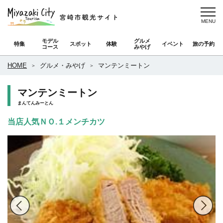
モデル
グルメ
特集
スポット
体験
イベント
旅の予約
コース
みやげ
HOME
グルメ・みやげ
マンテンミートン
マンテンミートン
まんてんみーとん
当店人気ＮＯ.１メンチカツ