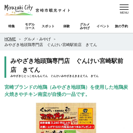
モデル
グルメ
特集
スポット
体験
イベント
旅の予約
コース
みやげ
HOME
グルメ・みやげ
みやざき地頭鶏専門店 ぐんけい宮崎駅前店 きてん
みやざき地頭鶏専門店 ぐんけい宮崎駅前
店 きてん
みやざきじとっこせんもんてん ぐんけいみやざきえきまえてん きてん
宮崎ブランドの地鶏（みやざき地頭鶏）を使用した地鶏炭
火焼きやチキン南蛮が自慢の一品です。