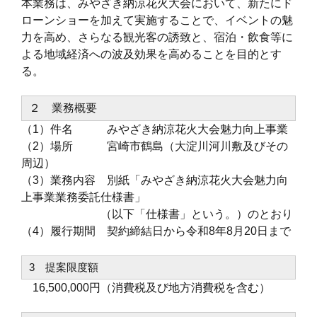
本業務は、みやざき納涼花火大会において、新たにド
ローンショーを加えて実施することで、イベントの魅
力を高め、さらなる観光客の誘致と、宿泊・飲食等に
よる地域経済への波及効果を高めることを目的とす
る。
２ 業務概要
（1）件名 みやざき納涼花火大会魅力向上事業
（2）場所 宮崎市鶴島（大淀川河川敷及びその
周辺）
（3）業務内容 別紙「みやざき納涼花火大会魅力向
上事業業務委託仕様書」
（以下「仕様書」という。）のとおり
（4）履行期間 契約締結日から令和8年8月20日まで
3 提案限度額
16,500,000円（消費税及び地方消費税を含む）