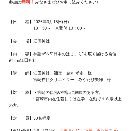
無料！
参加は
みなさまぜひお申し込みください♪
【日 程】2026年3月15日(日)
13：30～ ※受付 13：00～
【会 場】江田神社
【内 容】神話×SNS“日本のはじまり”を広く届ける発信
術！in江田神社
【講 師】江田神社 禰宜 金丸 孝史 様
宮崎在住クリエイター みやたび夫婦 様
【対 象】・宮崎の観光や神話に興味のある方。
・宮崎市内在住若しくは在学・在勤で１８歳以上
の方。
【定 員】30名程度
【申込締切】3月13日(金)
※定員に達し次第、申込終了とい