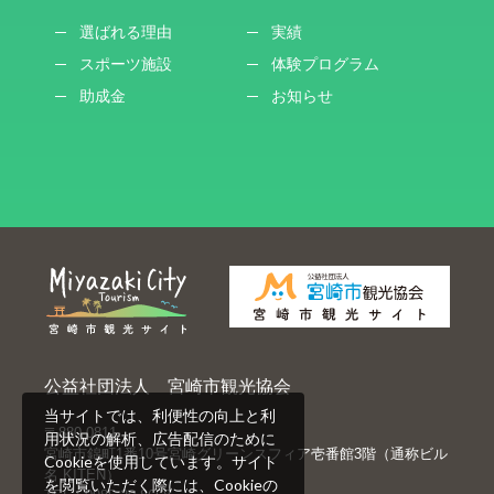
選ばれる理由
実績
スポーツ施設
体験プログラム
助成金
お知らせ
公益社団法人 宮崎市観光協会
当サイトでは、利便性の向上と利
〒880-0811
用状況の解析、広告配信のために
宮崎市錦町1番10号宮崎グリーンスフィア壱番館3階（通称ビル
Cookieを使用しています。サイト
名 KITEN）
を閲覧いただく際には、Cookieの