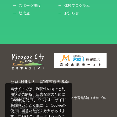
スポーツ施設
体験プログラム
助成金
お知らせ
公益社団法人 宮崎市観光協会
当サイトでは、利便性の向上と利
〒880-0811
用状況の解析、広告配信のために
宮崎市錦町1番10号宮崎グリーンスフィア壱番館3階（通称ビル
Cookieを使用しています。サイト
名 KITEN）
を閲覧いただく際には、Cookieの
TEL：0985-20-8658
使用に同意いただく必要がありま
FAX：0985-28-3614
す。詳細は
クッキーポリシー
をご