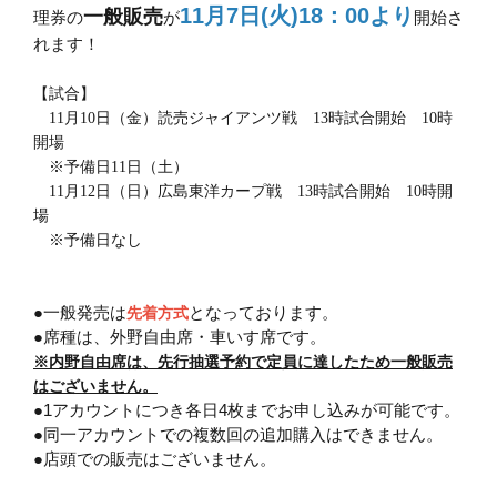
11月7日(火)18：00より
一般販売
理券の
が
開始さ
れます！
【試合】
11月10日（金）読売ジャイアンツ戦 13時試合開始 10時
開場
※予備日11日（土）
11月12日（日）広島東洋カープ戦 13時試合開始 10時開
場
※予備日なし
●一般発売は
となっております。
先着方式
●席種は、外野自由席・車いす席です。
※内野自由席は、先行抽選予約で定員に達したため一般販売
はございません。
●1アカウントにつき各日4枚までお申し込みが可能です。
●同一アカウントでの複数回の追加購入はできません。
●店頭での販売はございません。