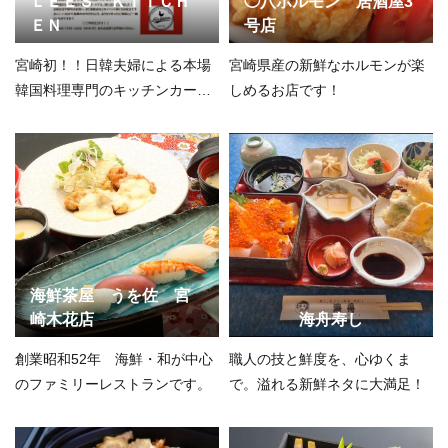
ＬＥＥＳ ＫＩＴＣＨ
◯八ホルモン 居酒屋3
ＥＮ
号店
宮崎初！！日韓夫婦による本場
宮崎県産の新鮮なホルモンが楽
韓国料理専門のキッチンカーで
しめるお店です！
す！！
海鮮茶屋 うを佐 宮
崎木花店
海舟寿し
創業昭和52年 海鮮・和が中心
職人の技と鮮度を、心ゆくま
のファミリーレストランです。
で。溢れる新鮮ネタに大満足！