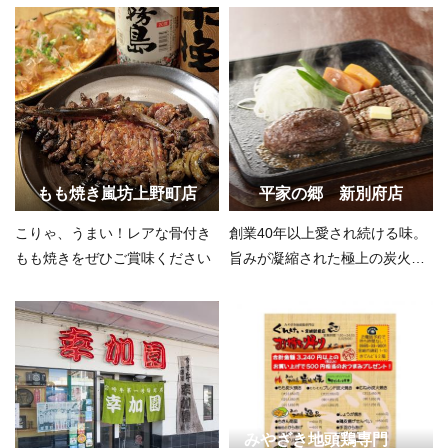
もも焼き嵐坊上野町店
平家の郷 新別府店
こりゃ、うまい！レアな骨付き
創業40年以上愛され続ける味。
もも焼きをぜひご賞味ください
旨みが凝縮された極上の炭火焼
きを味わう
みやざき地頭鶏専門