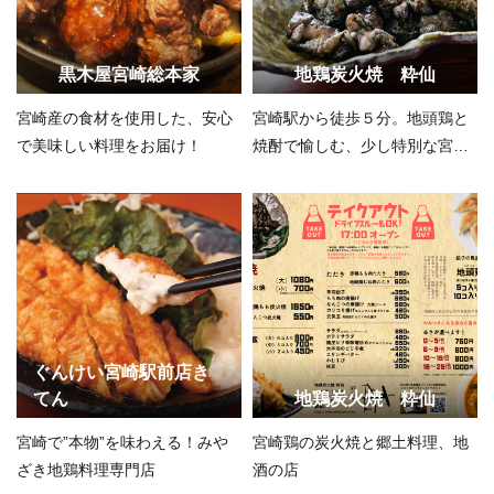
黒木屋宮崎総本家
地鶏炭火焼 粋仙
宮崎産の食材を使用した、安心
宮崎駅から徒歩５分。地頭鶏と
で美味しい料理をお届け！
焼酎で愉しむ、少し特別な宮崎
の夜を。
ぐんけい宮崎駅前店き
てん
地鶏炭火焼 粋仙
宮崎で”本物”を味わえる！みや
宮崎鶏の炭火焼と郷土料理、地
ざき地鶏料理専門店
酒の店