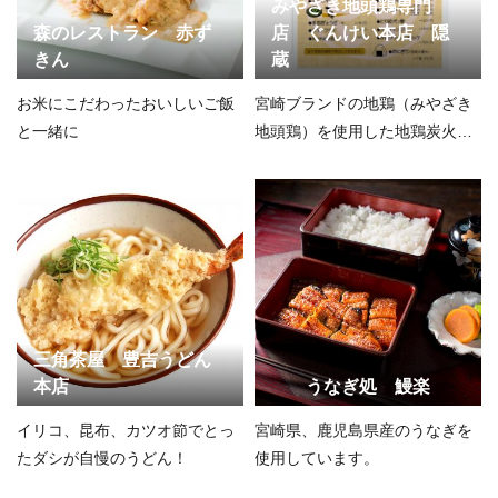
みやざき地頭鶏専門
森のレストラン 赤ず
店 ぐんけい本店 隠
きん
蔵
お米にこだわったおいしいご飯
宮崎ブランドの地鶏（みやざき
と一緒に
地頭鶏）を使用した地鶏炭火焼
きやチキン南蛮が自慢の一品で
す。
三角茶屋 豊吉うどん
本店
うなぎ処 鰻楽
イリコ、昆布、カツオ節でとっ
宮崎県、鹿児島県産のうなぎを
たダシが自慢のうどん！
使用しています。