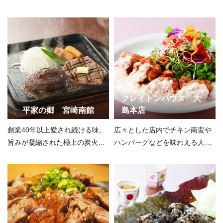
クレイトンハウス 大
平家の郷 宮崎南館
島本店
創業40年以上愛され続ける味。
広々とした店内でチキン南蛮や
旨みが凝縮された極上の炭火焼
ハンバーグなどを味わえる人気
きを味わう
店