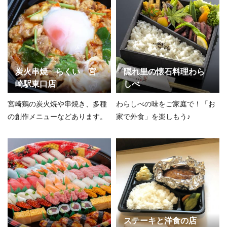
炭火串焼 らくい 宮
隠れ里の懐石料理わら
崎駅東口店
しべ
宮崎鶏の炭火焼や串焼き、多種
わらしべの味をご家庭で！「お
の創作メニューなどあります。
家で外食」を楽しもう♪
ステーキと洋食の店