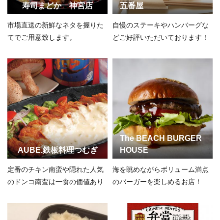
寿司まどか 神宮店
五番屋
市場直送の新鮮なネタを握りた
自慢のステーキやハンバーグな
てでご用意致します。
どご好評いただいております！
The BEACH BURGER
AUBE.鉄板料理つむぎ
HOUSE
定番のチキン南蛮や隠れた人気
海を眺めながらボリューム満点
のドンコ南蛮は一食の価値あり
のバーガーを楽しめるお店！