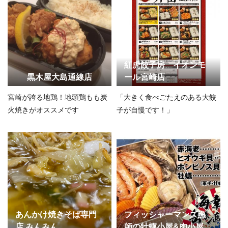
紅虎餃子房 イオンモ
黒木屋大島通線店
ール宮崎店
宮崎が誇る地鶏！地頭鶏もも炭
「大きく食べごたえのある大餃
火焼きがオススメです
子が自慢です！」
あんかけ焼きそば専門
フィッシャーマンズ漁
店 みんみん
師の牡蠣小屋&肉小屋