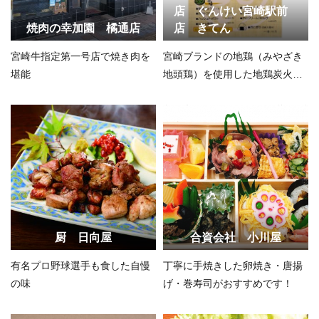
店 ぐんけい宮崎駅前
焼肉の幸加園 橘通店
店 きてん
宮崎牛指定第一号店で焼き肉を
宮崎ブランドの地鶏（みやざき
堪能
地頭鶏）を使用した地鶏炭火焼
きやチキン南蛮が自慢の一品で
す。
厨 日向屋
合資会社 小川屋
有名プロ野球選手も食した自慢
丁寧に手焼きした卵焼き・唐揚
の味
げ・巻寿司がおすすめです！