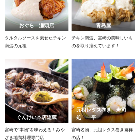
おぐら 瀬頭店
青島屋
タルタルソースを乗せたチキン
チキン南蛮、宮崎の美味しいも
南蛮の元祖
のを取り揃えています！
元祖レタス巻き 寿司
ぐんけい本店隠蔵
処 一平
宮崎で”本物”を味わえる！みや
宮崎名物、元祖レタス巻き発祥
ざき地鶏料理専門店
の店！