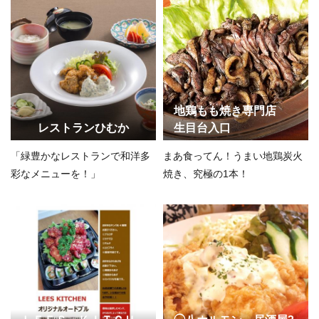
地鶏もも焼き専門店
レストランひむか
生目台入口
「緑豊かなレストランで和洋多
まあ食ってん！うまい地鶏炭火
彩なメニューを！」
焼き、究極の1本！