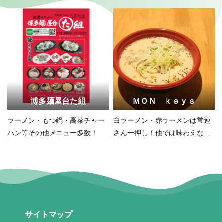
博多麺屋台た組
ＭＯＮ ｋｅｙｓ
ラーメン・もつ鍋・高菜チャー
白ラーメン・赤ラーメンは常連
ハン等その他メニュー多数！
さん一押し！他では味わえない
味！
サイトマップ