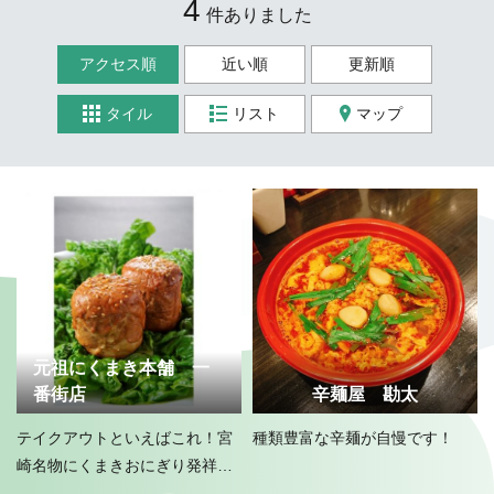
4
件ありました
アクセス順
近い順
更新順
タイル
リスト
マップ
元祖にくまき本舗 一
番街店
辛麺屋 勘太
テイクアウトといえばこれ！宮
種類豊富な辛麺が自慢です！
崎名物にくまきおにぎり発祥の
店！