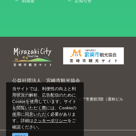
助成金
お知らせ
公益社団法人 宮崎市観光協会
当サイトでは、利便性の向上と利
〒880-0811
用状況の解析、広告配信のために
宮崎市錦町1番10号宮崎グリーンスフィア壱番館3階（通称ビル
Cookieを使用しています。サイト
名 KITEN）
を閲覧いただく際には、Cookieの
TEL：0985-20-8658
使用に同意いただく必要がありま
FAX：0985-28-3614
す。詳細は
クッキーポリシー
をご
確認ください。