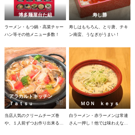
博多麺屋台た組
寿し勝
ラーメン・もつ鍋・高菜チャー
寿しはもちろん、とり唐、チキ
ハン等その他メニュー多数！
ン南蛮、うなぎがうまい！
アラカルトキッチン
Ｔａｔｓｕ
ＭＯＮ ｋｅｙｓ
当店人気のクリームチーズ巻
白ラーメン・赤ラーメンは常連
や、１人前ずつお作り出来るオ
さん一押し！他では味わえない
ードブルも大好評です。
味！