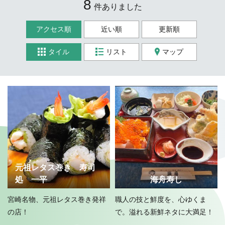
8
件ありました
アクセス順
近い順
更新順
タイル
リスト
マップ
元祖レタス巻き 寿司
処 一平
海舟寿し
宮崎名物、元祖レタス巻き発祥
職人の技と鮮度を、心ゆくま
の店！
で。溢れる新鮮ネタに大満足！