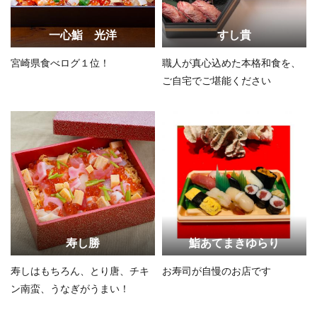
一心鮨 光洋
すし貴
宮崎県食べログ１位！
職人が真心込めた本格和食を、
ご自宅でご堪能ください
寿し勝
鮨あてまきゆらり
寿しはもちろん、とり唐、チキ
お寿司が自慢のお店です
ン南蛮、うなぎがうまい！