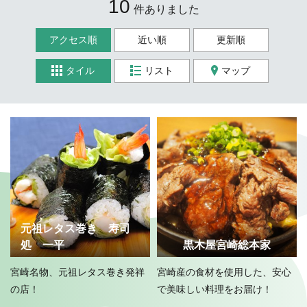
10
件ありました
アクセス順
近い順
更新順
タイル
リスト
マップ
元祖レタス巻き 寿司
処 一平
黒木屋宮崎総本家
宮崎名物、元祖レタス巻き発祥
宮崎産の食材を使用した、安心
の店！
で美味しい料理をお届け！