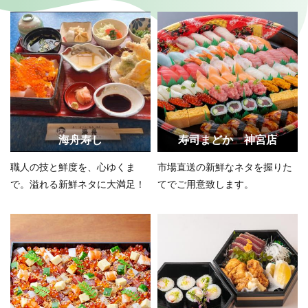
海舟寿し
寿司まどか 神宮店
職人の技と鮮度を、心ゆくま
市場直送の新鮮なネタを握りた
で。溢れる新鮮ネタに大満足！
てでご用意致します。