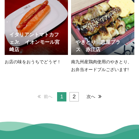
イタリアントマトカフ
ェJr. イオンモール宮
やきとり 恵屋プラ
崎店
ス 赤江店
お店の味をおうちでどうぞ！
南九州産鶏肉使用のやきとり、
お弁当オードブルございます!
1
2
前へ
次へ