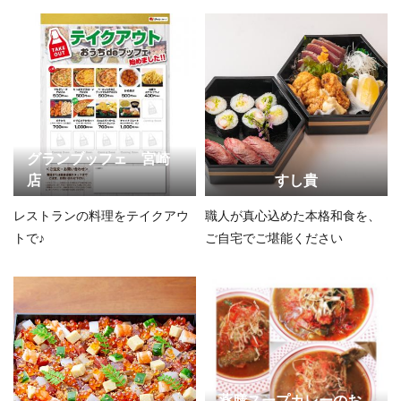
グランブッフェ 宮崎
店
すし貴
レストランの料理をテイクアウ
職人が真心込めた本格和食を、
トで♪
ご自宅でご堪能ください
薬膳スープカレーのお