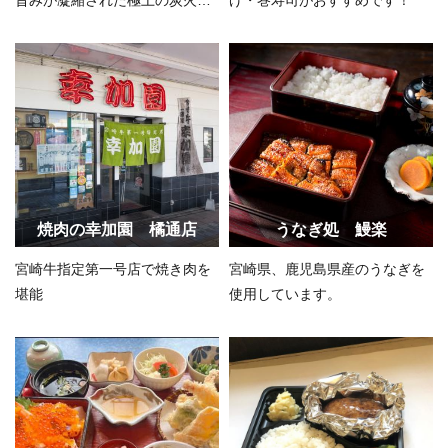
きを味わう
焼肉の幸加園 橘通店
うなぎ処 鰻楽
宮崎牛指定第一号店で焼き肉を
宮崎県、鹿児島県産のうなぎを
堪能
使用しています。