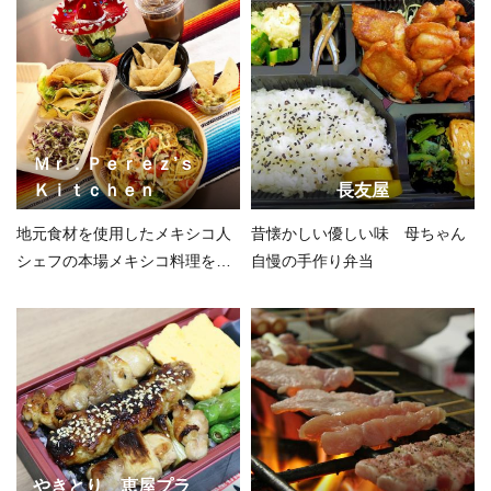
Ｍｒ．Ｐｅｒｅｚ’ｓ
Ｋｉｔｃｈｅｎ
長友屋
地元食材を使用したメキシコ人
昔懐かしい優しい味 母ちゃん
シェフの本場メキシコ料理をご
自慢の手作り弁当
自宅で！
やきとり 恵屋プラ