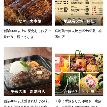
うなぎ一力本舗
地鶏炭火焼 粋仙
創業50年以上の歴史あるお店で
宮崎鶏の炭火焼と郷土料理、地
味わう、極上うなぎ
酒の店
平家の郷 新別府店
合資会社 小川屋
創業40年以上愛され続ける味。
丁寧に手焼きした卵焼き・唐揚
旨みが凝縮された極上の炭火焼
げ・巻寿司がおすすめです！