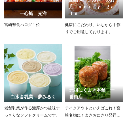
店 ｍｅｒｒｙ ｇａ
一心鮨 光洋
ｔｅ
宮崎県食べログ１位！
健康にこだわり、いちから手作
りでご用意しております。
元祖にくまき本舗 一
白水舎乳業 夢みるく
番街店
老舗乳業が作る濃厚かつ後味す
テイクアウトといえばこれ！宮
っきりなソフトクリームです。
崎名物にくまきおにぎり発祥の
店！