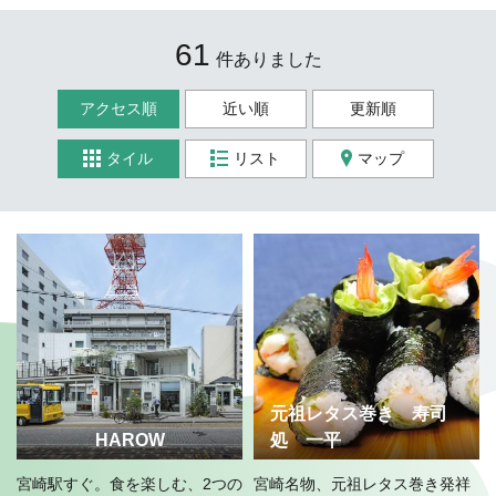
61
件ありました
アクセス順
近い順
更新順
タイル
リスト
マップ
元祖レタス巻き 寿司
HAROW
処 一平
宮崎駅すぐ。食を楽しむ、2つの
宮崎名物、元祖レタス巻き発祥