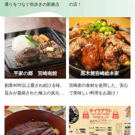
通りをつなぐ街歩きの新拠点
の店！
平家の郷 宮崎南館
黒木屋宮崎総本家
創業40年以上愛され続ける味。
宮崎産の食材を使用した、安心
旨みが凝縮された極上の炭火焼
で美味しい料理をお届け！
きを味わう