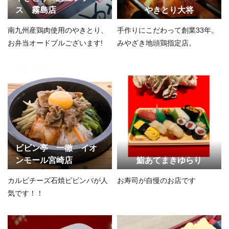
ス 霧島店
やきとり大将
南九州産鶏肉使用のやきとり、
手作りにこだわって創業33年。
お弁当オードブルございます!
みやざき地頭鶏指定店。
ビビン亭 一徹 イオ
ンモール宮崎店
鮨あてまきゆらり
カルビチーズ石焼ビビンバが人
お寿司が自慢のお店です
気です！！