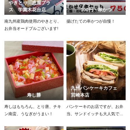
やきとり 恵屋プラ
ス 学園木花台店
100円・串かつ
南九州産鶏肉使用のやきとり、
揚げたての串かつが自慢！
お弁当オードブルございます!
九州パンケーキカフェ
寿し勝
宮崎本店
寿しはもちろん、とり唐、チキ
パンケーキのお店ですが、お弁
ン南蛮、うなぎがうまい！
当、サンドイッチも大人気で
す！