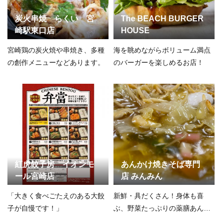
炭火串焼 らくい 宮
The BEACH BURGER
崎駅東口店
HOUSE
宮崎鶏の炭火焼や串焼き、多種
海を眺めながらボリューム満点
の創作メニューなどあります。
のバーガーを楽しめるお店！
紅虎餃子房 イオンモ
あんかけ焼きそば専門
ール宮崎店
店 みんみん
「大きく食べごたえのある大餃
新鮮・具だくさん！身体も喜
子が自慢です！」
ぶ、野菜たっぷりの薬膳あんか
け焼きそば