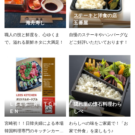
ステーキと洋食の店
海舟寿し
五番屋
職人の技と鮮度を、心ゆくま
自慢のステーキやハンバーグな
で。溢れる新鮮ネタに大満足！
どご好評いただいております！
ＬＥＥＳ ＫＩＴＣＨ
隠れ里の懐石料理わら
ＥＮ
しべ
宮崎初！！日韓夫婦による本場
わらしべの味をご家庭で！「お
韓国料理専門のキッチンカーで
家で外食」を楽しもう♪