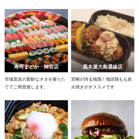
す！！
寿司まどか 神宮店
黒木屋大島通線店
市場直送の新鮮なネタを握りた
宮崎が誇る地鶏！地頭鶏もも炭
てでご用意致します。
火焼きがオススメです