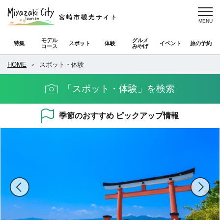
モデル
グルメ
特集
スポット
体験
イベント
旅の予約
コース
みやげ
HOME
スポット・体験
「スポット・体験」を検索
季節のおすすめ ピックアップ情報