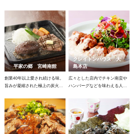
クレイトンハウス 大
平家の郷 宮崎南館
島本店
創業40年以上愛され続ける味。
広々とした店内でチキン南蛮や
旨みが凝縮された極上の炭火焼
ハンバーグなどを味わえる人気
きを味わう
店