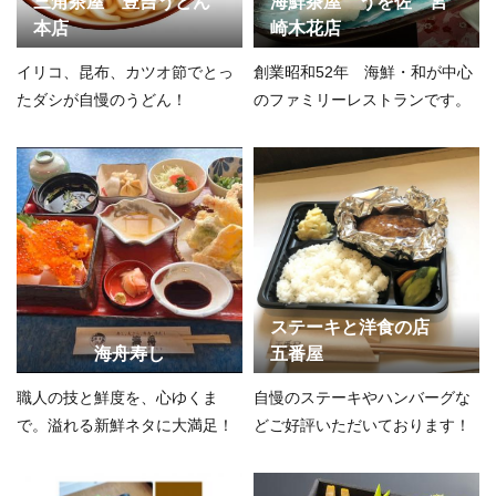
三角茶屋 豊吉うどん
海鮮茶屋 うを佐 宮
本店
崎木花店
イリコ、昆布、カツオ節でとっ
創業昭和52年 海鮮・和が中心
たダシが自慢のうどん！
のファミリーレストランです。
ステーキと洋食の店
海舟寿し
五番屋
職人の技と鮮度を、心ゆくま
自慢のステーキやハンバーグな
で。溢れる新鮮ネタに大満足！
どご好評いただいております！