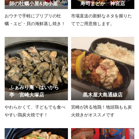
師の牡蠣小屋&肉小屋
寿司まどか 神宮店
おウチで手軽にプリプリの牡
市場直送の新鮮なネタを握りた
蠣・エビ・貝の海鮮蒸し焼き！
てでご用意致します。
ふぁみり庵・はいから
亭 宮崎大塚店
黒木屋大島通線店
やわらかくて、子どもでも食べ
宮崎が誇る地鶏！地頭鶏もも炭
やすい鶏炭火焼です！
火焼きがオススメです