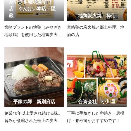
みやざき地頭鶏専門
店 ぐんけい本店 隠
蔵
地鶏炭火焼 粋仙
宮崎ブランドの地鶏（みやざき
宮崎鶏の炭火焼と郷土料理、地
地頭鶏）を使用した地鶏炭火焼
酒の店
きやチキン南蛮が自慢の一品で
す。
平家の郷 新別府店
合資会社 小川屋
創業40年以上愛され続ける味。
丁寧に手焼きした卵焼き・唐揚
旨みが凝縮された極上の炭火焼
げ・巻寿司がおすすめです！
きを味わう