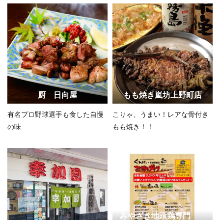
厨 日向屋
もも焼き嵐坊上野町店
有名プロ野球選手も食した自慢
こりゃ、うまい！レアな骨付き
の味
もも焼き！！
みやざき地頭鶏専門