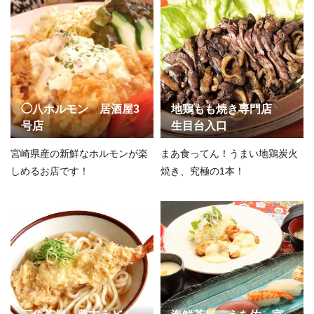
◯八ホルモン 居酒屋3
地鶏もも焼き専門店
号店
生目台入口
宮崎県産の新鮮なホルモンが楽
まあ食ってん！うまい地鶏炭火
しめるお店です！
焼き、究極の1本！