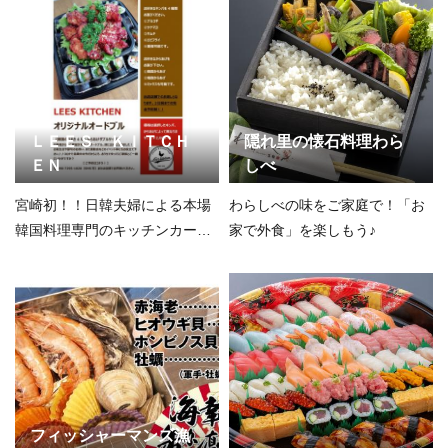
ＬＥＥＳ ＫＩＴＣＨ
隠れ里の懐石料理わら
ＥＮ
しべ
宮崎初！！日韓夫婦による本場
わらしべの味をご家庭で！「お
韓国料理専門のキッチンカーで
家で外食」を楽しもう♪
す！！
フィッシャーマンズ漁