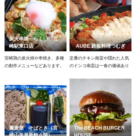
炭火串焼 らくい 宮
崎駅東口店
AUBE.鉄板料理つむぎ
宮崎鶏の炭火焼や串焼き、多種
定番のチキン南蛮や隠れた人気
の創作メニューなどあります。
のドンコ南蛮は一食の価値あり
蕎麦屋 そばとき（宮
The BEACH BURGER
崎山形屋新館６階）
HOUSE