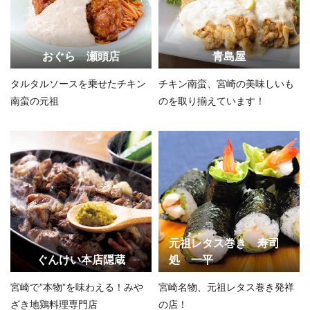
おぐら 瀬頭店
青島屋
タルタルソースを乗せたチキン
チキン南蛮、宮崎の美味しいも
南蛮の元祖
のを取り揃えています！
元祖レタス巻き 寿司
ぐんけい本店隠蔵
処 一平
宮崎で”本物”を味わえる！みや
宮崎名物、元祖レタス巻き発祥
ざき地鶏料理専門店
の店！