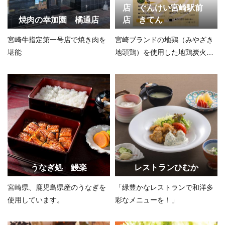
店 ぐんけい宮崎駅前
焼肉の幸加園 橘通店
店 きてん
宮崎牛指定第一号店で焼き肉を
宮崎ブランドの地鶏（みやざき
堪能
地頭鶏）を使用した地鶏炭火焼
きやチキン南蛮が自慢の一品で
す。
うなぎ処 鰻楽
レストランひむか
宮崎県、鹿児島県産のうなぎを
「緑豊かなレストランで和洋多
使用しています。
彩なメニューを！」