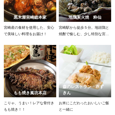
黒木屋宮崎総本家
地鶏炭火焼 粋仙
宮崎産の食材を使用した、安心
宮崎駅から徒歩５分。地頭鶏と
で美味しい料理をお届け！
焼酎で愉しむ、少し特別な宮崎
の夜を。
森のレストラン 赤ず
もも焼き嵐坊本店
きん
こりゃ、うまい！レアな骨付き
お米にこだわったおいしいご飯
もも焼き！！
と一緒に