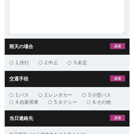
雨天の場合
必須
1.決行
2.中止
3.未定
交通手段
必須
1.バス
2.レンタカー
3.小型バス
4.自家用車
5.タクシー
6.その他
当日連絡先
必須