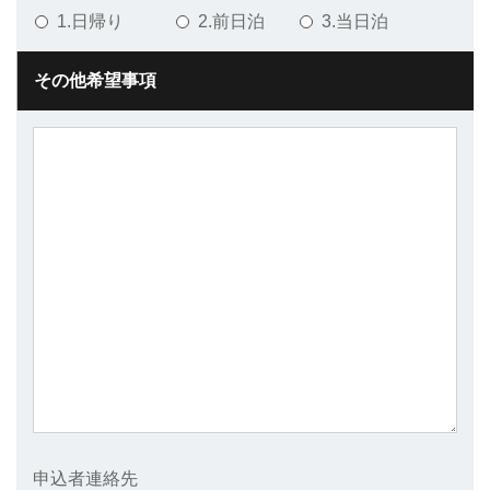
1.日帰り
2.前日泊
3.当日泊
その他希望事項
申込者連絡先