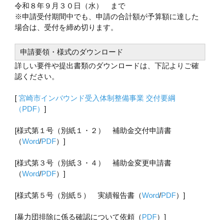
令和８年９月３０日（水） まで
※申請受付期間中でも、申請の合計額が予算額に達した
場合は、受付を締め切ります。
申請要領・様式のダウンロード
詳しい要件や提出書類のダウンロードは、下記よりご確
認ください。
[
宮崎市インバウンド受入体制整備事業 交付要綱
（PDF）
]
[様式第１号（別紙１・２） 補助金交付申請書
（
Word
/
PDF
）]
[様式第３号（別紙３・４） 補助金変更申請書
（
Word
/
PDF
）]
[様式第５号（別紙５） 実績報告書（
Word
/
PDF
）]
[暴力団排除に係る確認について依頼（
PDF
）]