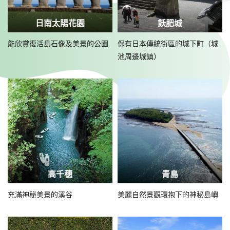
日南太陽花園
飫肥城
能欣賞復活島石像及美景的公園
保有日本傳統街區的城下町（城
池周邊城鎮）
高千穗
青島
充滿神秘美景的溪谷
美麗自然景觀環抱下的神秘島嶼