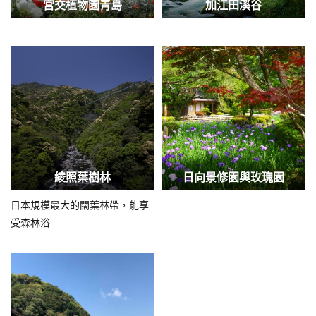
宮交植物園青島
加江田溪谷
綾照葉樹林
日向景修園與玫瑰園
日本規模最大的闊葉林帶，能享
受森林浴