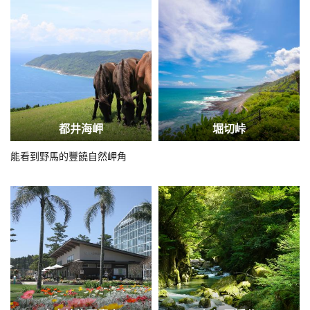
都井海岬
堀切峠
能看到野馬的豐饒自然岬角