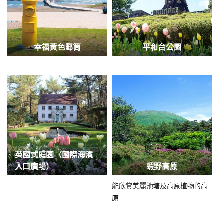
幸福黃色郵筒
平和台公園
英國式庭園（國際海濱
入口廣場）
蝦野高原
能欣賞美麗池塘及高原植物的高
原