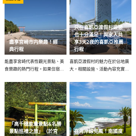
只在喜凱亞渡假村遊憩
也十分滿足！與家人共
盡享宮崎市内樂趣！經
享3天2夜的喜凱亞推薦
典行程
行程
能盡享宮崎代表性觀光景點、美
喜凱亞渡假村的魅力在於佔地廣
食樂趣的熱門行程。如果住宿市
大，相關設施、活動內容充實。
內，還能走訪熱門夜間景點。
相關方案能讓各位與家人遠離日
常生活，盡享喜凱亞樂趣。
「高千穗能量景點&名勝
景點巡禮之旅」（於宮
在海岸線兜風！南國度