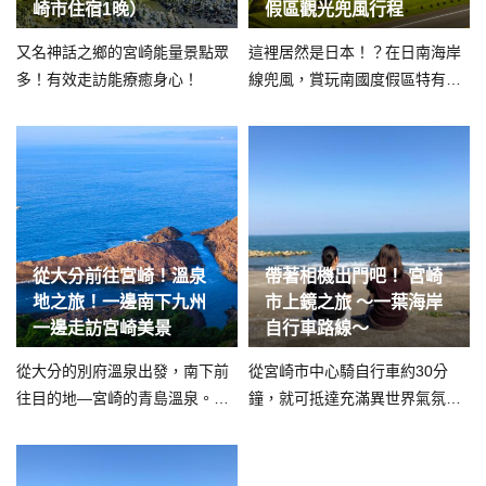
崎市住宿1晚）
假區觀光兜風行程
又名神話之鄉的宮崎能量景點眾
這裡居然是日本！？在日南海岸
多！有效走訪能療癒身心！
線兜風，賞玩南國度假區特有的
藍天及無垠海景。可以開車或騎
摩托車走訪此一推薦觀光路線。
從大分前往宮崎！溫泉
帶著相機出門吧！ 宮崎
地之旅！一邊南下九州
市上鏡之旅 ～一葉海岸
一邊走訪宮崎美景
自行車路線～
從大分的別府溫泉出發，南下前
從宮崎市中心騎自行車約30分
往目的地—宮崎的青島溫泉。能
鐘，就可抵達充滿異世界氣氛的
一邊享受兜風樂趣，一邊走訪適
一葉海岸。 您也想遠離都市塵
合拍照的美麗景點。
囂，體驗探索奇妙世界嗎？