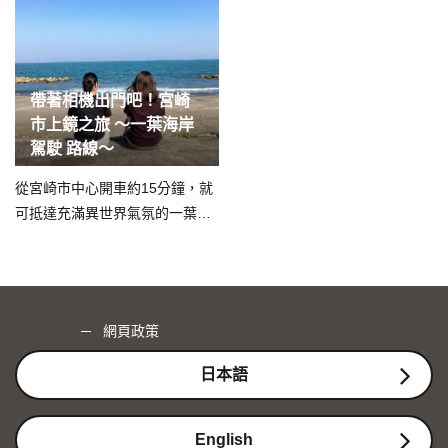
帶著相機出門吧！宮崎
市上鏡之旅 ～一葉海岸
駕駛 路線～
從宮崎市中心開車約15分鐘，就
可抵達充滿異世界氣氛的一葉海
岸。 您也想遠離都市塵囂，體驗
探索奇妙世界嗎？
網頁政策
日本語
English