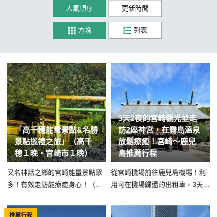
人氣順序
更新時間
方塊
列表
3天2夜的宮崎觀光並走
「高千穗能量景點&名勝
訪2座神宮，在霧島溫泉
景點巡禮之旅」（高千
放鬆療癒！宮崎～鹿兒
穂１晚・宮崎市１晚）
島推薦行程
又名神話之鄉的宮崎能量景點眾
從宮崎機場前往鹿兒島機場！利
多！有效走訪能療癒身心！（高
用可在機場歸還的出租車，3天2
千穂１晚・宮崎市１晚）
夜能規劃橫跨2縣的充實行程，讓
您心滿意足！