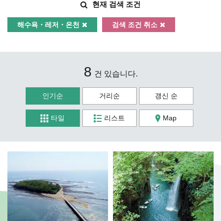
현재 검색 조건
해수욕・레저・온천
검색 조건 취소
8
건 있습니다.
인기순
거리순
갱신 순
타일
리스트
Map