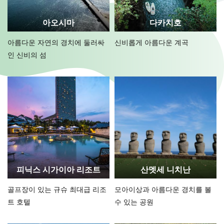
아오시마
다카치호
아름다운 자연의 경치에 둘러싸
신비롭게 아름다운 계곡
인 신비의 섬
피닉스 시가이아 리조트
산멧세 니치난
골프장이 있는 규슈 최대급 리조
모아이상과 아름다운 경치를 볼
트 호텔
수 있는 공원