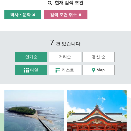
현재 검색 조건
역사・문화
검색 조건 취소
7
건 있습니다.
인기순
거리순
갱신 순
타일
리스트
Map