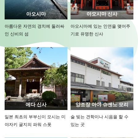
아오시마
아오시마 신사
아름다운 자연의 경치에 둘러싸
아오시마에 있는 인연을 맺어주
인 신비의 섬
기로 유명한 신사
에다 신사
양조장 아야 슈센노 모리
일본 최초의 부부신이 모시는 미
술 빚는 견학이나 시음을 할 수
야자키 굴지의 파워 스폿
있는 곳