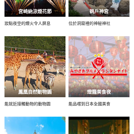
宮崎納涼煙花節
鹈戶神宮
妝點夜空的煙火令人屏息
位於洞窟裡的神秘神社
鳳凰自然動物園
燈籠美食夜
能就近接觸動物的動物園
能品嚐到日本全國美食