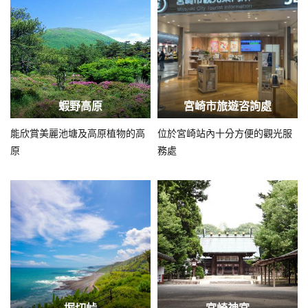
蝦野高原
宮崎市旅遊咨詢處
能欣賞美麗池塘及高原植物的高
位於宮崎站內十分方便的觀光服
原
務處