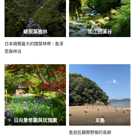
綾照葉樹林
加江田溪谷
日本規模最大的闊葉林帶，能享
受森林浴
日向景修園與玫瑰園
幸島
能就近觀察野猴的島嶼