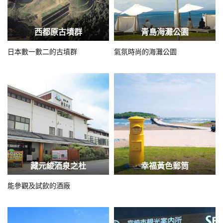
西都原古墳群
青島海灘公園
日本數一數二的古墳群
氣氛時尚的海灘公園
藏元綾酒泉之杜
幸福黃色郵筒
能參觀及試飲的酒廠