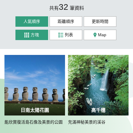
32
共有
筆資料
人氣順序
距離順序
更新時間
方塊
列表
Map
日南太陽花園
高千穗
能欣賞復活島石像及美景的公園
充滿神秘美景的溪谷