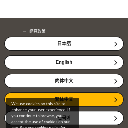
網頁政策
日本語
English
简体中文
繁体中文
We use cookies on this site to
enhance your user experience. If
you continue to browse, you
한국어
accept the use of cookies on our
site. See our
cookies policy
for