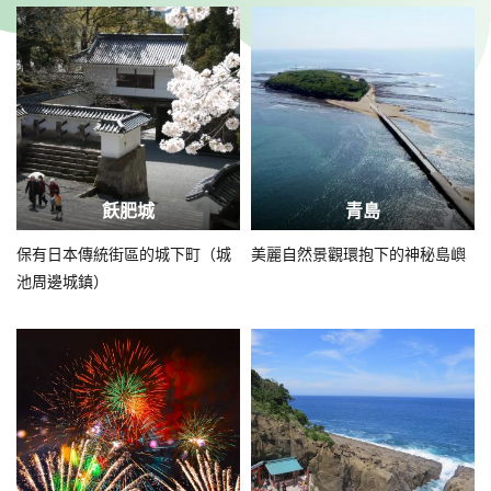
飫肥城
青島
保有日本傳統街區的城下町（城
美麗自然景觀環抱下的神秘島嶼
池周邊城鎮）