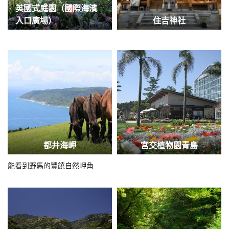
英國式庭園（國際海濱
入口廣場）
住吉神社
都井海岬
宮交植物園青島
能看到野馬的豐饒自然岬角