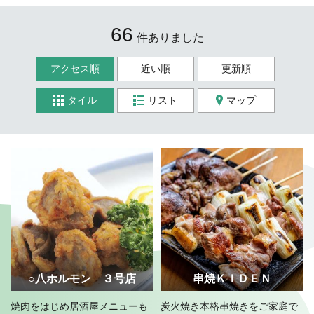
66
件ありました
アクセス順
近い順
更新順
タイル
リスト
マップ
○八ホルモン ３号店
串焼ＫＩＤＥＮ
焼肉をはじめ居酒屋メニューも
炭火焼き本格串焼きをご家庭で