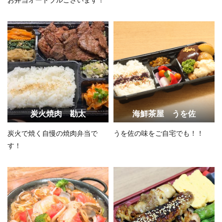
炭火焼肉 勘太
海鮮茶屋 うを佐
炭火で焼く自慢の焼肉弁当で
うを佐の味をご自宅でも！！
す！