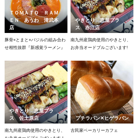
ＴＯＭＡＴＯ ＲＡＭ
ＥＮ あうわ 清武本
やきとり 恵屋プラ
店
ス 赤江店
豚骨×とまと×バジルの組み合わ
南九州産鶏肉使用のやきとり、
せ相性抜群『新感覚ラーメン』
お弁当オードブルございます!
やきとり 恵屋プラ
ス 佐土原店
プチラパン✕ヒゲラパン
南九州産鶏肉使用のやきとり、
古民家ベーカリーカフェ
お弁当オードブルございます！