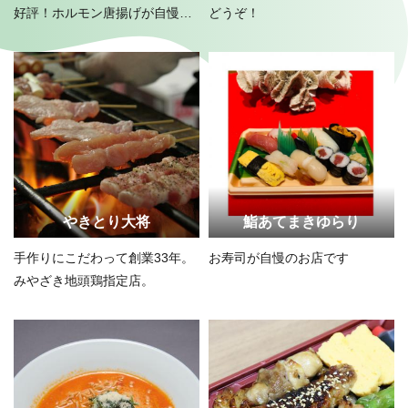
好評！ホルモン唐揚げが自慢で
どうぞ！
す！
やきとり大将
鮨あてまきゆらり
手作りにこだわって創業33年。
お寿司が自慢のお店です
みやざき地頭鶏指定店。