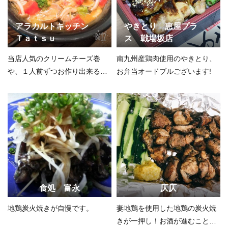
アラカルトキッチン
やきとり 恵屋プラ
Ｔａｔｓｕ
ス 戦場坂店
当店人気のクリームチーズ巻
南九州産鶏肉使用のやきとり、
や、１人前ずつお作り出来るオ
お弁当オードブルございます!
ードブルも大好評です。
食処 富永
仄仄
地鶏炭火焼きが自慢です。
妻地鶏を使用した地鶏の炭火焼
きが一押し！お酒が進むこと間