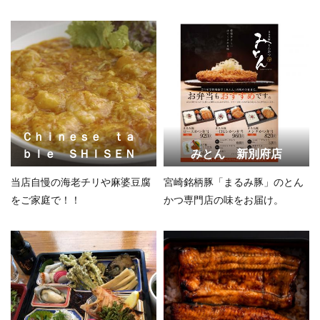
違いなし！
Ｃｈｉｎｅｓｅ ｔａ
ｂｌｅ ＳＨＩＳＥＮ
みとん 新別府店
当店自慢の海老チリや麻婆豆腐
宮崎銘柄豚「まるみ豚」のとん
をご家庭で！！
かつ専門店の味をお届け。