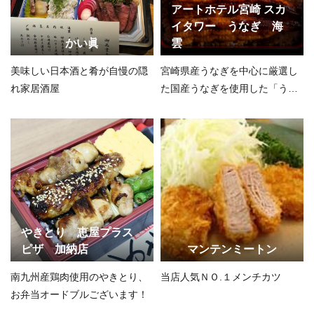
アートホテル宮崎 スカ
イタワー うなぎ 海
かい眞
雲
美味しい日本酒と肴が自慢の隠
宮崎県産うなぎを中心に厳選し
れ家居酒屋
た国産うなぎを使用した「うな
重」
やきとり 恵屋プラス
ピザ 加納店
マンテンミートン
南九州産鶏肉使用のやきとり、
当店人気ＮＯ.１メンチカツ
お弁当オードブルございます！