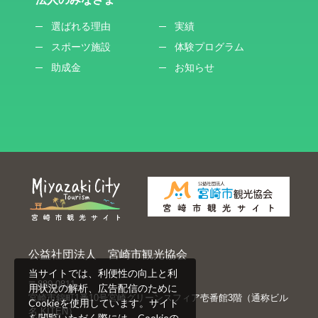
選ばれる理由
実績
スポーツ施設
体験プログラム
助成金
お知らせ
公益社団法人 宮崎市観光協会
当サイトでは、利便性の向上と利
〒880-0811
用状況の解析、広告配信のために
宮崎市錦町1番10号宮崎グリーンスフィア壱番館3階（通称ビル
Cookieを使用しています。サイト
名 KITEN）
を閲覧いただく際には、Cookieの