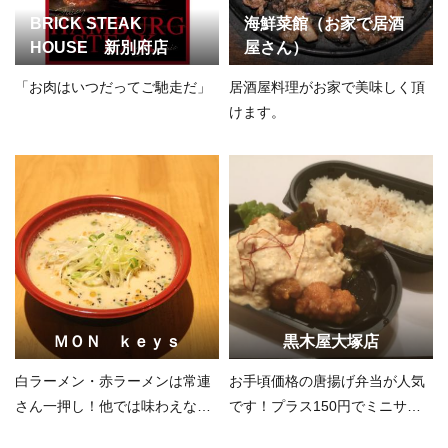
BRICK STEAK
海鮮菜館（お家で居酒
HOUSE 新別府店
屋さん）
「お肉はいつだってご馳走だ」
居酒屋料理がお家で美味しく頂
けます。
ＭＯＮ ｋｅｙｓ
黒木屋大塚店
白ラーメン・赤ラーメンは常連
お手頃価格の唐揚げ弁当が人気
さん一押し！他では味わえない
です！プラス150円でミニサラ
味！
ダを付けられます。