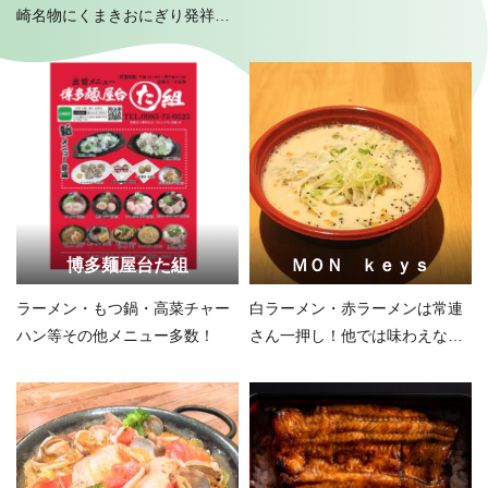
崎名物にくまきおにぎり発祥の
店！
博多麺屋台た組
ＭＯＮ ｋｅｙｓ
ラーメン・もつ鍋・高菜チャー
白ラーメン・赤ラーメンは常連
ハン等その他メニュー多数！
さん一押し！他では味わえない
味！