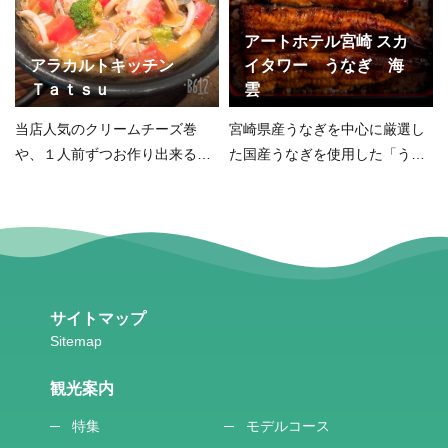
アートホテル宮崎 スカ
アラカルトキッチン
イタワー うなぎ 海
Ｔａｔｓｕ
雲
当店人気のクリームチーズ巻
宮崎県産うなぎを中心に厳選し
や、１人前ずつお作り出来るオ
た国産うなぎを使用した「うな
ードブルも大好評です。
重」
サイトマップ
観光案内
特集
モデルコース