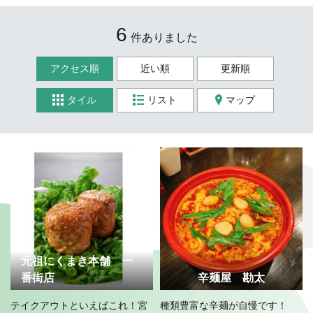
6
件ありました
アクセス順
近い順
更新順
タイル
リスト
マップ
元祖にくまき本舗 一
番街店
辛麺屋 勘太
テイクアウトといえばこれ！宮
種類豊富な辛麺が自慢です！