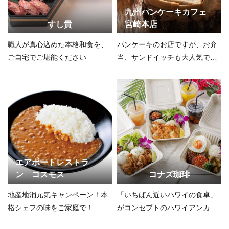
九州パンケーキカフェ
すし貴
宮崎本店
職人が真心込めた本格和食を、
パンケーキのお店ですが、お弁
ご自宅でご堪能ください
当、サンドイッチも大人気で
す！
エアポートレストラ
ン コスモス
コナズ珈琲
地産地消元気キャンペーン！本
「いちばん近いハワイの食卓」
格シェフの味をご家庭で！
がコンセプトのハワイアンカフ
ェ