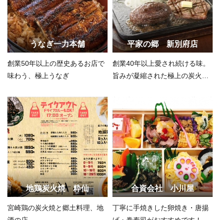
うなぎ一力本舗
平家の郷 新別府店
創業50年以上の歴史あるお店で
創業40年以上愛され続ける味。
味わう、極上うなぎ
旨みが凝縮された極上の炭火焼
きを味わう
地鶏炭火焼 粋仙
合資会社 小川屋
宮崎鶏の炭火焼と郷土料理、地
丁寧に手焼きした卵焼き・唐揚
酒の店
げ・巻寿司がおすすめです！