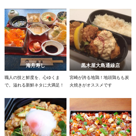
す！！
海舟寿し
黒木屋大島通線店
職人の技と鮮度を、心ゆくま
宮崎が誇る地鶏！地頭鶏もも炭
で。溢れる新鮮ネタに大満足！
火焼きがオススメです