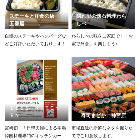
ステーキと洋食の店
隠れ里の懐石料理わら
五番屋
しべ
自慢のステーキやハンバーグな
わらしべの味をご家庭で！「お
どご好評いただいております！
家で外食」を楽しもう♪
ＬＥＥＳ ＫＩＴＣＨ
ＥＮ
寿司まどか 神宮店
宮崎初！！日韓夫婦による本場
市場直送の新鮮なネタを握りた
韓国料理専門のキッチンカーで
てでご用意致します。