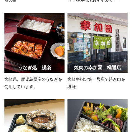
うなぎ処 鰻楽
焼肉の幸加園 橘通店
宮崎県、鹿児島県産のうなぎを
宮崎牛指定第一号店で焼き肉を
使用しています。
堪能