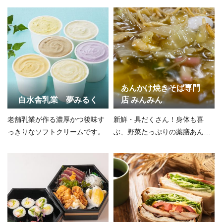
あんかけ焼きそば専門
白水舎乳業 夢みるく
店 みんみん
老舗乳業が作る濃厚かつ後味す
新鮮・具だくさん！身体も喜
っきりなソフトクリームです。
ぶ、野菜たっぷりの薬膳あんか
け焼きそば