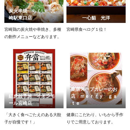
炭火串焼 らくい 宮
崎駅東口店
一心鮨 光洋
宮崎鶏の炭火焼や串焼き、多種
宮崎県食べログ１位！
の創作メニューなどあります。
薬膳スープカレーのお
紅虎餃子房 イオンモ
店 ｍｅｒｒｙ ｇａ
ール宮崎店
ｔｅ
「大きく食べごたえのある大餃
健康にこだわり、いちから手作
子が自慢です！」
りでご用意しております。