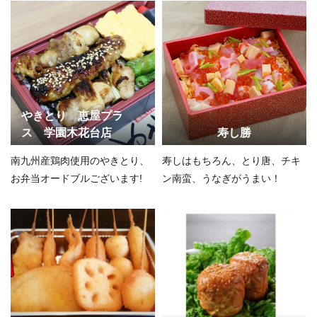
やきとり 恵屋プラ
ス 学園木花台店
寿し勝
南九州産鶏肉使用のやきとり、
寿しはもちろん、とり唐、チキ
お弁当オードブルございます!
ン南蛮、うなぎがうまい！