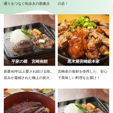
通りをつなぐ街歩きの新拠点
の店！
平家の郷 宮崎南館
黒木屋宮崎総本家
創業40年以上愛され続ける味。
宮崎産の食材を使用した、安心
旨みが凝縮された極上の炭火焼
で美味しい料理をお届け！
きを味わう