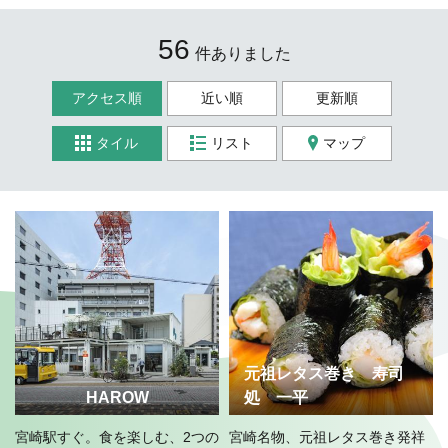
56
件ありました
アクセス順
近い順
更新順
タイル
リスト
マップ
元祖レタス巻き 寿司
HAROW
処 一平
宮崎駅すぐ。食を楽しむ、2つの
宮崎名物、元祖レタス巻き発祥