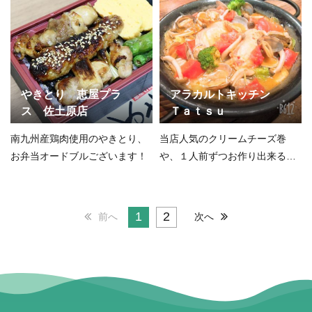
やきとり 恵屋プラ
アラカルトキッチン
ス 佐土原店
Ｔａｔｓｕ
南九州産鶏肉使用のやきとり、
当店人気のクリームチーズ巻
お弁当オードブルございます！
や、１人前ずつお作り出来るオ
ードブルも大好評です。
1
2
前へ
次へ