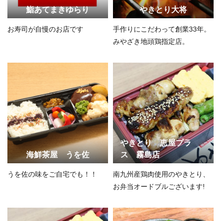
鮨あてまきゆらり
やきとり大将
お寿司が自慢のお店です
手作りにこだわって創業33年。
みやざき地頭鶏指定店。
やきとり 恵屋プラ
海鮮茶屋 うを佐
ス 霧島店
うを佐の味をご自宅でも！！
南九州産鶏肉使用のやきとり、
お弁当オードブルございます!