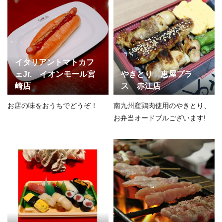
イタリアントマトカフ
ェJr. イオンモール宮
やきとり 恵屋プラ
崎店
ス 赤江店
お店の味をおうちでどうぞ！
南九州産鶏肉使用のやきとり、
お弁当オードブルございます!