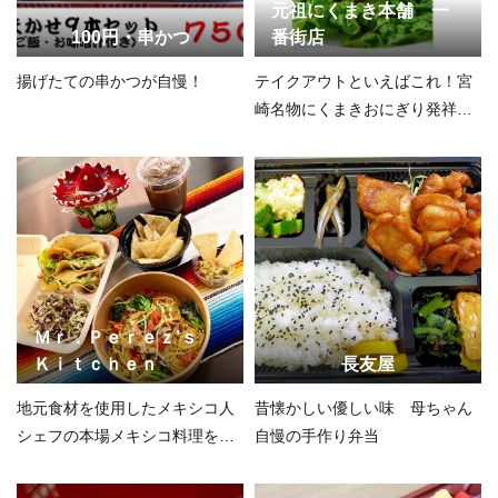
元祖にくまき本舗 一
100円・串かつ
番街店
揚げたての串かつが自慢！
テイクアウトといえばこれ！宮
崎名物にくまきおにぎり発祥の
店！
Ｍｒ．Ｐｅｒｅｚ’ｓ
Ｋｉｔｃｈｅｎ
長友屋
地元食材を使用したメキシコ人
昔懐かしい優しい味 母ちゃん
シェフの本場メキシコ料理をご
自慢の手作り弁当
自宅で！